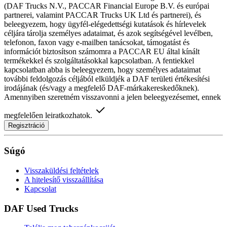
(DAF Trucks N.V., PACCAR Financial Europe B.V. és európai
partnerei, valamint PACCAR Trucks UK Ltd és partnerei), és
beleegyezem, hogy ügyfél-elégedettségi kutatások és hírlevelek
céljára tárolja személyes adataimat, és azok segítségével levélben,
telefonon, faxon vagy e-mailben tanácsokat, támogatást és
információt biztosítson számomra a PACCAR EU által kínált
termékekkel és szolgáltatásokkal kapcsolatban. A fentiekkel
kapcsolatban abba is beleegyezem, hogy személyes adataimat
további feldolgozás céljából elküldjék a DAF területi értékesítési
irodájának (és/vagy a megfelelő DAF-márkakereskedőknek).
Amennyiben szeretném visszavonni a jelen beleegyezésemet, ennek
megfelelően leiratkozhatok.
Regisztráció
Súgó
Visszaküldési feltételek
A hitelesítő visszaállítása
Kapcsolat
DAF Used Trucks