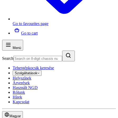
Go to favourites page
Go to cart
Menü
Search
Tehergépkocsik keresése
Szolgáltatások
Helyszínek
Árverések
Használt NGD
Rólunk
Hírek
Kapcsolat
Magyar