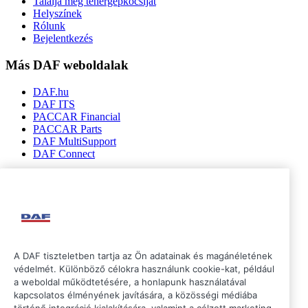
Találja meg tehergépkocsiját
Helyszínek
Rólunk
Bejelentkezés
Más DAF weboldalak
DAF.hu
DAF ITS
PACCAR Financial
PACCAR Parts
DAF MultiSupport
DAF Connect
Kövessen bennünket
A DAF tiszteletben tartja az Ön adatainak és magánéletének
védelmét. Különböző célokra használunk cookie-kat, például
a weboldal működtetésére, a honlapunk használatával
kapcsolatos élményének javítására, a közösségi médiába
történő integráció kialakítására, valamint a célzott marketing