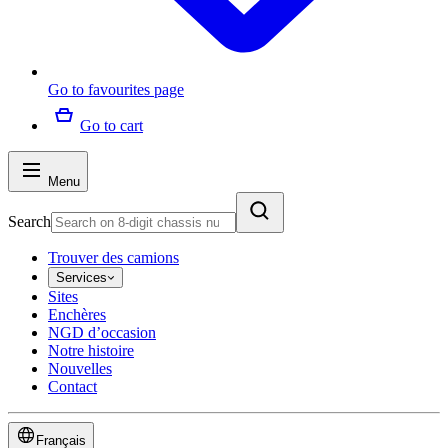
Go to favourites page
Go to cart
Menu
Search
Trouver des camions
Services
Sites
Enchères
NGD d’occasion
Notre histoire
Nouvelles
Contact
Français