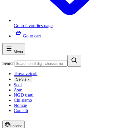
Go to favourites page
Go to cart
Menu
Search
Trova veicoli
Servizi
Sedi
Aste
NGD usati
Chi siamo
Notizie
Contatti
Italiano