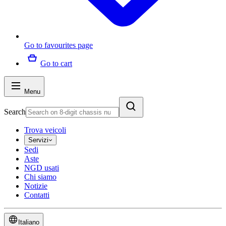
Go to favourites page
Go to cart
Menu
Search
Trova veicoli
Servizi
Sedi
Aste
NGD usati
Chi siamo
Notizie
Contatti
Italiano