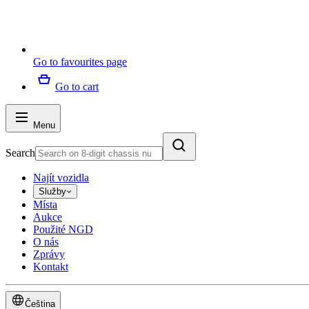
Go to favourites page
Go to cart
Menu
Search
Najít vozidla
Služby
Místa
Aukce
Použité NGD
O nás
Zprávy
Kontakt
Čeština