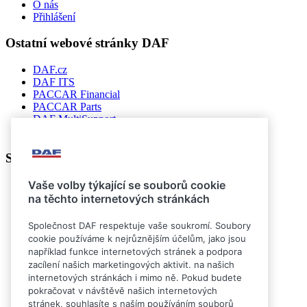
O nás
Přihlášení
Ostatní webové stránky DAF
DAF.cz
DAF ITS
PACCAR Financial
PACCAR Parts
DAF MultiSupport
DAF Connect
Sledujte nás
Vaše volby týkající se souborů cookie
na těchto internetových stránkách
Společnost DAF respektuje vaše soukromí. Soubory
cookie používáme k nejrůznějším účelům, jako jsou
například funkce internetových stránek a podpora
zacílení našich marketingových aktivit. na našich
internetových stránkách i mimo ně. Pokud budete
pokračovat v návštěvě našich internetových
stránek, souhlasíte s naším používáním souborů