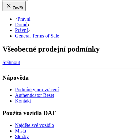
Zavřít
Právní
Domů
Právní
General Terms of Sale
Všeobecné prodejní podmínky
Stáhnout
Nápověda
Podmínky pro vrácení
Authenticator Reset
Kontakt
Použitá vozidla DAF
Najděte své vozidlo
Místa
Služby