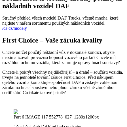
nákladníh vozidel DAF
Stručný přehled všech modelů DAF Trucks, včetně mnoha, které
najdete v našem sortimentu použitých nákladních vozidel.
/cs-cz/modely
First Choice – Vaše záruka kvality
Chcete udržet použitý nákladní vůz v dokonalé kondici, abyste
maximalizovali provozuschopnost vozového parku? Chcete mít
rozsáhlou ochranu vozidla, která zahrnuje opravy hnací soustavy?
Chcete-li pokrýt všechny nejdůležitější – a drahé – součásti vozidla,
trvejte na jednoleté tovární záruce First Choice. Před nákupem
ojetého vozidla kontaktujte společnost DAF a získejte volitelnou
záruku na hnací soustavu nebo plnou záruku včetně záručního
certifikátu! Co říkáte takové jistotě?
Part 6 IMAGE 117 552778_027_1280x1200px
"Ze sítě služeb DAF mi byla poskytnuta