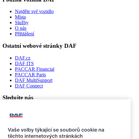
Najděte své vozidlo
Místa
Služby
O nás
Přihlášení
Ostatní webové stránky DAF
DAF.cz
DAF ITS
PACCAR Financial
PACCAR Parts
DAF MultiSupport
DAF Connect
Sledujte nás
Vaše volby týkající se souborů cookie na
těchto internetových stránkách