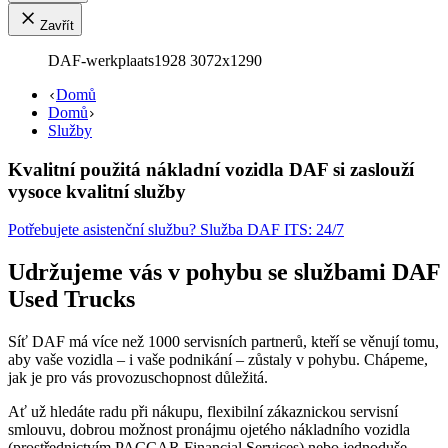
Zavřít
DAF-werkplaats1928 3072x1290
Domů
Domů
Služby
Kvalitní použitá nákladní vozidla DAF si zaslouží
vysoce kvalitní služby
Potřebujete asistenční službu? Služba DAF ITS: 24/7
Udržujeme vás v pohybu se službami DAF
Used Trucks
Síť DAF má více než 1000 servisních partnerů, kteří se věnují tomu,
aby vaše vozidla – i vaše podnikání – zůstaly v pohybu. Chápeme,
jak je pro vás provozuschopnost důležitá.
Ať už hledáte radu při nákupu, flexibilní zákaznickou servisní
smlouvu, dobrou možnost pronájmu ojetého nákladního vozidla
(prostřednictvím PACCAR Financial Services) nebo jednoduše