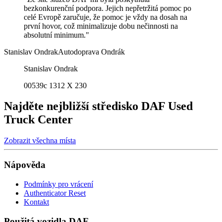
bezkonkurenční podpora. Jejich nepřetržitá pomoc po
celé Evropě zaručuje, že pomoc je vždy na dosah na
první hovor, což minimalizuje dobu nečinnosti na
absolutní minimum."
Stanislav Ondrak
Autodoprava Ondrák
Stanislav Ondrak
00539c 1312 X 230
Najděte nejbližší středisko DAF Used
Truck Center
Zobrazit všechna místa
Nápověda
Podmínky pro vrácení
Authenticator Reset
Kontakt
Použitá vozidla DAF