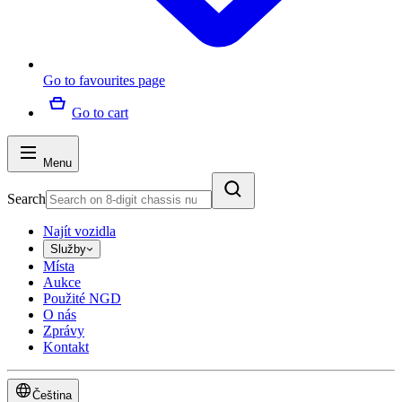
Go to favourites page
Go to cart
Menu
Search
Najít vozidla
Služby
Místa
Aukce
Použité NGD
O nás
Zprávy
Kontakt
Čeština