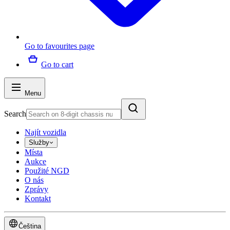
Go to favourites page
Go to cart
Menu
Search
Najít vozidla
Služby
Místa
Aukce
Použité NGD
O nás
Zprávy
Kontakt
Čeština