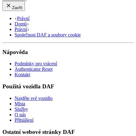
Zavřít
Právní
Domů
Právní
Společnost DAF a soubory cookie
Nápověda
Podmínky pro vrácení
Authenticator Reset
Kontakt
Použitá vozidla DAF
Najděte své vozidlo
Místa
Služby
O nás
Přihlášení
Ostatní webové stránky DAF