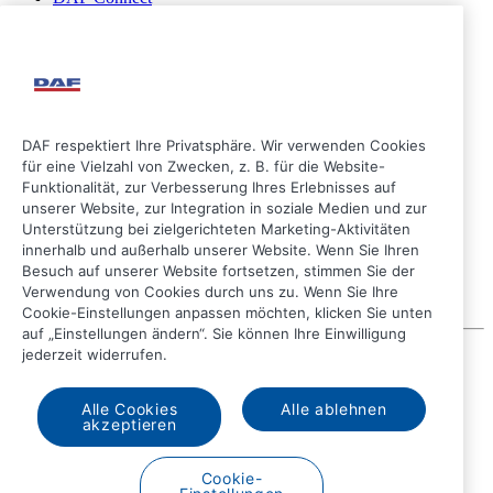
Folgen Sie uns
DAF respektiert Ihre Privatsphäre. Wir verwenden Cookies
für eine Vielzahl von Zwecken, z. B. für die Website-
Funktionalität, zur Verbesserung Ihres Erlebnisses auf
unserer Website, zur Integration in soziale Medien und zur
Unterstützung bei zielgerichteten Marketing-Aktivitäten
innerhalb und außerhalb unserer Website. Wenn Sie Ihren
Besuch auf unserer Website fortsetzen, stimmen Sie der
Verwendung von Cookies durch uns zu. Wenn Sie Ihre
Cookie-Einstellungen anpassen möchten, klicken Sie unten
auf „Einstellungen ändern“. Sie können Ihre Einwilligung
jederzeit widerrufen.
© 2026 DAF
Rechtlicher Hinweis
Datenschutzerklärung
Alle Cookies
Alle ablehnen
Allgemeine Geschäftsbedingungen
akzeptieren
Allgemeine Verkaufsbedingungen
DAF und Cookies
Verhaltenskodex
Cookie-