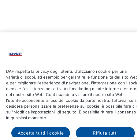
DAF rispetta la privacy degli utenti. Utilizziamo i cookie per una
varietà di scopi, ad esempio per garantire le funzionalità del sito We
e per migliorare l'esperienza di navigazione, l'integrazione con i soci
media e l'assistenza per attività di marketing mirate interne o estern
del nostro sito Web. Continuando a visitare il nostro sito Web,
l'utente acconsente all'uso dei cookie da parte nostra. Tuttavia, se s
desidera personalizzare le preferenze sui cookie, è possibile fare cli
su "Modifica impostazioni" di seguito. È possibile ritirare il consenso
in qualsiasi momento.
Accetta tutti i cookie
Rifiuta tutti