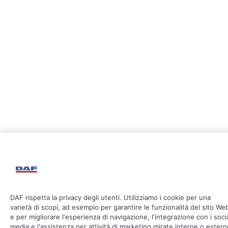
DAF rispetta la privacy degli utenti. Utilizziamo i cookie per una
varietà di scopi, ad esempio per garantire le funzionalità del sito We
e per migliorare l'esperienza di navigazione, l'integrazione con i soci
media e l'assistenza per attività di marketing mirate interne o estern