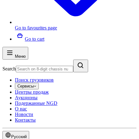
Go to favourites page
Go to cart
Меню
Search
Поиск грузовиков
Сервисы
Центры продаж
Аукционы
Подержанные NGD
О нас
Новости
Контакты
Русский