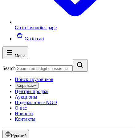
Go to favourites page
Go to cart
Меню
Search
Поиск грузовиков
Сервисы
Центры продаж
Аукционы
Подержанные NGD
О нас
Новости
Контакты
Русский