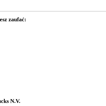
esz zaufać:
cks N.V.