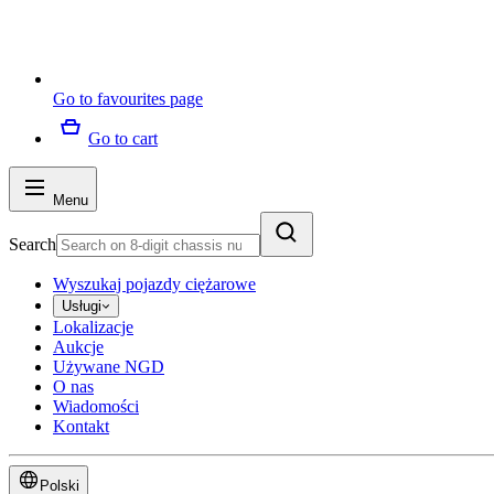
Go to favourites page
Go to cart
Menu
Search
Wyszukaj pojazdy ciężarowe
Usługi
Lokalizacje
Aukcje
Używane NGD
O nas
Wiadomości
Kontakt
Polski