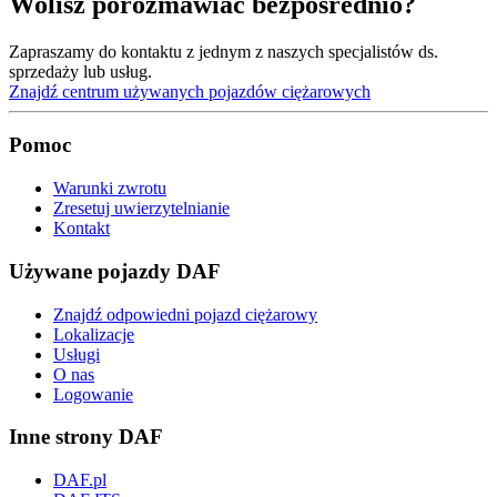
Wolisz porozmawiać bezpośrednio?
Zapraszamy do kontaktu z jednym z naszych specjalistów ds.
sprzedaży lub usług.
Znajdź centrum używanych pojazdów ciężarowych
Pomoc
Warunki zwrotu
Zresetuj uwierzytelnianie
Kontakt
Używane pojazdy DAF
Znajdź odpowiedni pojazd ciężarowy
Lokalizacje
Usługi
O nas
Logowanie
Inne strony DAF
DAF.pl