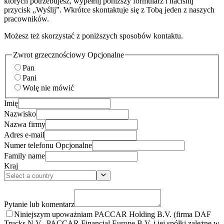
których potrzebujesz, wypełnij poniższy formularz i naciśnij
przycisk „Wyślij”. Wkrótce skontaktuje się z Tobą jeden z naszych
pracowników.
Możesz też skorzystać z poniższych sposobów kontaktu.
Zwrot grzecznościowy
Opcjonalne
Pan
Pani
Wolę nie mówić
Imię
Nazwisko
Nazwa firmy
Adres e-mail
Numer telefonu
Opcjonalne
Family name
Kraj
Pytanie lub komentarz
Niniejszym upoważniam PACCAR Holding B.V. (firma DAF
Trucks N.V., PACCAR Financial Europe B.V. i jej spółki zależne w